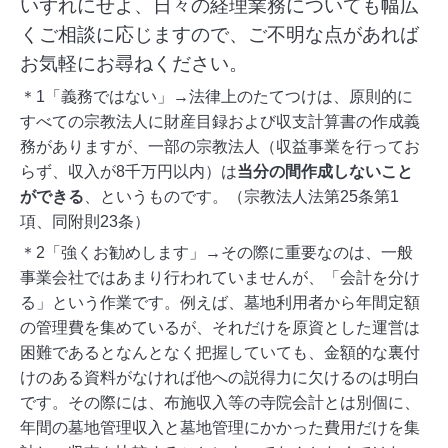
いずれにせよ、日々の経理業務についても幅広
くご相談に応じますので、ご不明な点があれば
お気軽にお尋ねください。
＊1「義務ではない」→法律上のたてつけは、原則的に
すべての宗教法人に財産目録および収支計算書の作成義
務がありますが、一部の宗教法人（収益事業を行ってお
らず、収入が8千万円以内）は
当分の間作成しないこと
ができる
、というものです。（宗教法人法第25条第1
項、同附則23条）
＊2「強くお勧めします」→その際に重要なのは、一般
事業会社ではあまり行われていませんが、「会計を分け
る」という作業です。例えば、墓地利用者から年間定額
の管理費を集めているが、それだけを原資とした運営は
困難であるとなんとなく把握していても、金額的な裏付
けのある資料がなければ他への説得力に欠けるのは明白
です。その際には、布施収入等の寺院会計とは別個に、
年間の墓地管理収入と墓地管理にかかった費用だけを集