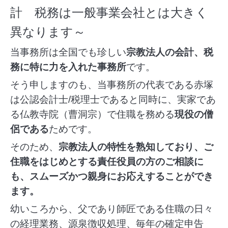
計 税務は一般事業会社とは大きく
異なります～
当事務所は全国でも珍しい
宗教法人の会計、税
務に特に力を入れた事務所
です。
そう申しますのも、当事務所の代表である赤塚
は公認会計士/税理士であると同時に、実家であ
る仏教寺院（曹洞宗）で住職を務める
現役の僧
侶である
ためです。
そのため、
宗教法人の特性を熟知しており、ご
住職をはじめとする責任役員の方のご相談に
も、スムーズかつ親身にお応えすることができ
ます。
幼いころから、父であり師匠である住職の日々
の経理業務、源泉徴収処理、毎年の確定申告