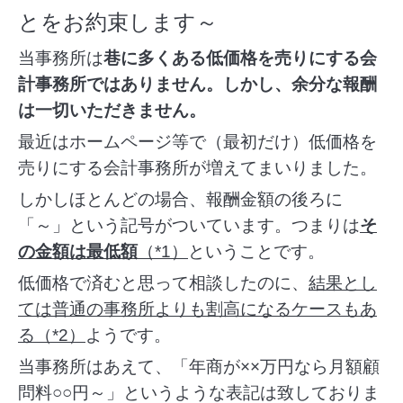
とをお約束します～
当事務所は
巷に多くある低価格を売りにする会
計事務所ではありません。しかし、余分な報酬
は一切いただきません。
最近はホームページ等で（最初だけ）低価格を
売りにする会計事務所が増えてまいりました。
しかしほとんどの場合、報酬金額の後ろに
「～」という記号がついています。つまりは
そ
の金額は最低額
（*1）
ということです。
低価格で済むと思って相談したのに、
結果とし
ては普通の事務所よりも割高になるケースもあ
る（*2）
ようです。
当事務所はあえて、「年商が××万円なら月額顧
問料○○円～」というような表記は致しておりま